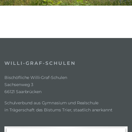
WILLI-GRAF-SCHULEN
Bischöfliche Willi-Graf-Schulen
Sachsenweg 3
66121 Saarbrücken
Schulverbund aus Gymnasium und Realschule
in Trägerschaft des Bistums Trier, staatlich anerkannt