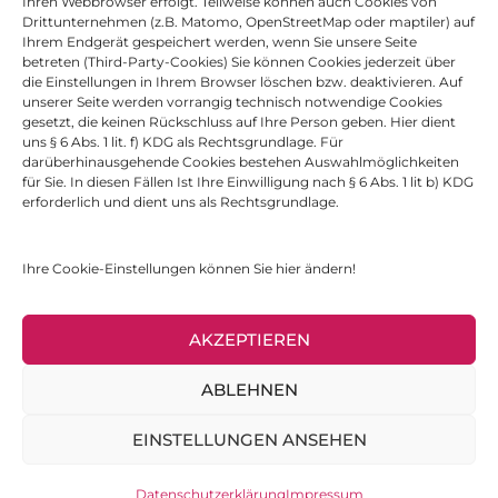
Ihren Webbrowser erfolgt. Teilweise können auch Cookies von
Drittunternehmen (z.B. Matomo, OpenStreetMap oder maptiler) auf
Ihrem Endgerät gespeichert werden, wenn Sie unsere Seite
betreten (Third-Party-Cookies) Sie können Cookies jederzeit über
die Einstellungen in Ihrem Browser löschen bzw. deaktivieren. Auf
unserer Seite werden vorrangig technisch notwendige Cookies
gesetzt, die keinen Rückschluss auf Ihre Person geben. Hier dient
uns § 6 Abs. 1 lit. f) KDG als Rechtsgrundlage. Für
darüberhinausgehende Cookies bestehen Auswahlmöglichkeiten
für Sie. In diesen Fällen Ist Ihre Einwilligung nach § 6 Abs. 1 lit b) KDG
erforderlich und dient uns als Rechtsgrundlage.
Ihre Cookie-Einstellungen können Sie hier ändern!
AKZEPTIEREN
ABLEHNEN
© 2022 WILLI-GRAF-SCHULEN SAARBRÜCKEN
EINSTELLUNGEN ANSEHEN
DATENSCHUTZ
|
IMPRESSUM
Datenschutzerklärung
Impressum