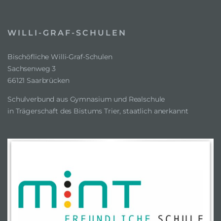
WILLI-GRAF-SCHULEN
Bischöfliche Willi-Graf-Schulen
Sachsenweg 3
66121 Saarbrücken
Schulverbund aus Gymnasium und Realschule
in Trägerschaft des Bistums Trier, staatlich anerkannt