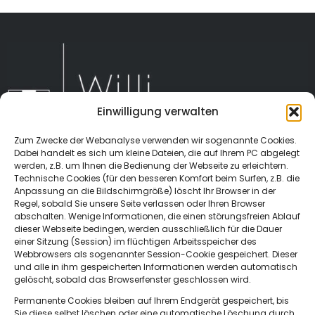
Einwilligung verwalten
Zum Zwecke der Webanalyse verwenden wir sogenannte Cookies.
Dabei handelt es sich um kleine Dateien, die auf Ihrem PC abgelegt
werden, z.B. um Ihnen die Bedienung der Webseite zu erleichtern.
Technische Cookies (für den besseren Komfort beim Surfen, z.B. die
Anpassung an die Bildschirmgröße) löscht Ihr Browser in der
Regel, sobald Sie unsere Seite verlassen oder Ihren Browser
abschalten. Wenige Informationen, die einen störungsfreien Ablauf
dieser Webseite bedingen, werden ausschließlich für die Dauer
Sachsenweg 3
einer Sitzung (Session) im flüchtigen Arbeitsspeicher des
66121 Saarbrücken
Webbrowsers als sogenannter Session-Cookie gespeichert. Dieser
und alle in ihm gespeicherten Informationen werden automatisch
gelöscht, sobald das Browserfenster geschlossen wird.
Permanente Cookies bleiben auf Ihrem Endgerät gespeichert, bis
Sie diese selbst löschen oder eine automatische Löschung durch