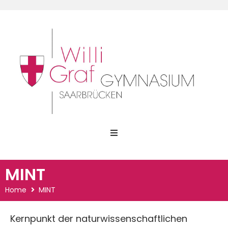
Home
MINT
Was uns wichtig ist
Home
MINT
Dein Weg am WGG
Kernpunkt der naturwissenschaftlichen