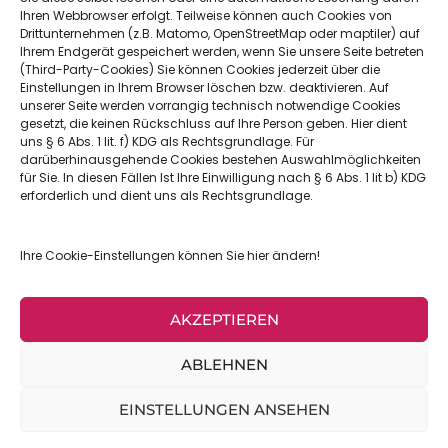
0681 6683511
Ihren Webbrowser erfolgt. Teilweise können auch Cookies von
Drittunternehmen (z.B. Matomo, OpenStreetMap oder maptiler) auf
Ihrem Endgerät gespeichert werden, wenn Sie unsere Seite betreten
(Third-Party-Cookies) Sie können Cookies jederzeit über die
Einstellungen in Ihrem Browser löschen bzw. deaktivieren. Auf
willi-graf-gymnasium@bistum-trier.de
unserer Seite werden vorrangig technisch notwendige Cookies
gesetzt, die keinen Rückschluss auf Ihre Person geben. Hier dient
uns § 6 Abs. 1 lit. f) KDG als Rechtsgrundlage. Für
Home
darüberhinausgehende Cookies bestehen Auswahlmöglichkeiten
Schulbuchkoordinator
für Sie. In diesen Fällen Ist Ihre Einwilligung nach § 6 Abs. 1 lit b) KDG
erforderlich und dient uns als Rechtsgrundlage.
Freiwillige Ganztagsschule
Impressum
Ihre Cookie-Einstellungen können Sie hier ändern!
Datenschutz
Kontakt
Downloads
AKZEPTIEREN
ABLEHNEN
EINSTELLUNGEN ANSEHEN
Willi-Graf Schulen
©
made with ❤️ by marketing thom