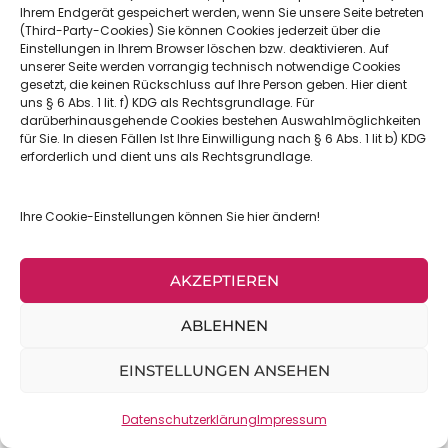
Ihrem Endgerät gespeichert werden, wenn Sie unsere Seite betreten
Die Verwendung von Cookies ist erforderlich,
(Third-Party-Cookies) Sie können Cookies jederzeit über die
Einstellungen in Ihrem Browser löschen bzw. deaktivieren. Auf
um Ihnen die Bedienung der Webseite zu
unserer Seite werden vorrangig technisch notwendige Cookies
gesetzt, die keinen Rückschluss auf Ihre Person geben. Hier dient
erleichtern.
uns § 6 Abs. 1 lit. f) KDG als Rechtsgrundlage. Für
darüberhinausgehende Cookies bestehen Auswahlmöglichkeiten
Auf unserer Seite werden nur technisch
für Sie. In diesen Fällen Ist Ihre Einwilligung nach § 6 Abs. 1 lit b) KDG
erforderlich und dient uns als Rechtsgrundlage.
notwendige Cookies gesetzt, die keinen
Rückschluss auf Ihre Person geben.
Ihre Cookie-Einstellungen können Sie hier ändern!
3. Ihre Rechte
AKZEPTIEREN
Soweit Daten von uns im oben erwähnten
Umfang erhoben und gespeichert werden,
ABLEHNEN
bzw. gemäß der Rechtsgrundlagen im KDG
EINSTELLUNGEN ANSEHEN
haben Sie folgende Rechte:
Datenschutzerklärung
Impressum
3.1 Recht auf Widerruf der
datenschutzrechtlichen