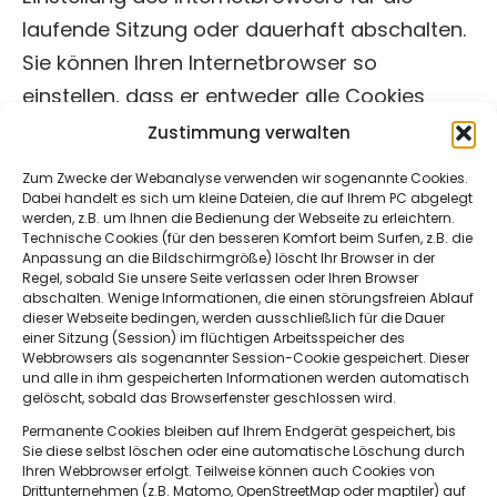
laufende Sitzung oder dauerhaft abschalten.
Sie können Ihren Internetbrowser so
einstellen, dass er entweder alle Cookies
automatisch akzeptiert, alle Cookies
Zustimmung verwalten
automatisch ablehnt oder Sie bei jedem
Zum Zwecke der Webanalyse verwenden wir sogenannte Cookies.
Cookie fragt, ob Sie es akzeptieren oder
Dabei handelt es sich um kleine Dateien, die auf Ihrem PC abgelegt
werden, z.B. um Ihnen die Bedienung der Webseite zu erleichtern.
ablehnen möchten. Entsprechende
Technische Cookies (für den besseren Komfort beim Surfen, z.B. die
Informationen finden sie in der jeweiligen
Anpassung an die Bildschirmgröße) löscht Ihr Browser in der
Regel, sobald Sie unsere Seite verlassen oder Ihren Browser
Hilfefunktion Ihres Browsers.
abschalten. Wenige Informationen, die einen störungsfreien Ablauf
dieser Webseite bedingen, werden ausschließlich für die Dauer
einer Sitzung (Session) im flüchtigen Arbeitsspeicher des
Technische Cookies (für den besseren
Webbrowsers als sogenannter Session-Cookie gespeichert. Dieser
Komfort beim Surfen, z.B. die Anpassung an
und alle in ihm gespeicherten Informationen werden automatisch
gelöscht, sobald das Browserfenster geschlossen wird.
die Bildschirmgröße) löscht Ihr Browser in der
Permanente Cookies bleiben auf Ihrem Endgerät gespeichert, bis
Regel, sobald Sie unsere Seite verlassen oder
Sie diese selbst löschen oder eine automatische Löschung durch
Ihren Webbrowser erfolgt. Teilweise können auch Cookies von
Ihren Browser abschalten.
Drittunternehmen (z.B. Matomo, OpenStreetMap oder maptiler) auf