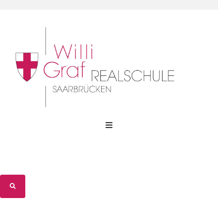
WGR-Profil
WGR-Gemeinschaft
WGR-Unterricht