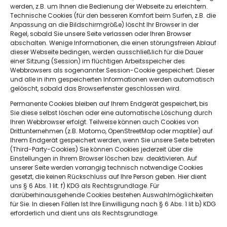
werden, z.B. um Ihnen die Bedienung der Webseite zu erleichtern.
Technische Cookies (für den besseren Komfort beim Surfen, z.B. die
Anpassung an die Bildschirmgröße) löscht Ihr Browser in der
Regel, sobald Sie unsere Seite verlassen oder Ihren Browser
abschalten. Wenige Informationen, die einen störungsfreien Ablauf
dieser Webseite bedingen, werden ausschließlich für die Dauer
einer Sitzung (Session) im flüchtigen Arbeitsspeicher des
Webbrowsers als sogenannter Session-Cookie gespeichert. Dieser
und alle in ihm gespeicherten Informationen werden automatisch
gelöscht, sobald das Browserfenster geschlossen wird.
Permanente Cookies bleiben auf Ihrem Endgerät gespeichert, bis
Sachsenweg 3,
Sie diese selbst löschen oder eine automatische Löschung durch
66121 Saarbrücken
Ihren Webbrowser erfolgt. Teilweise können auch Cookies von
Drittunternehmen (z.B. Matomo, OpenStreetMap oder maptiler) auf
Ihrem Endgerät gespeichert werden, wenn Sie unsere Seite betreten
(Third-Party-Cookies) Sie können Cookies jederzeit über die
Einstellungen in Ihrem Browser löschen bzw. deaktivieren. Auf
0681 6683512
unserer Seite werden vorrangig technisch notwendige Cookies
gesetzt, die keinen Rückschluss auf Ihre Person geben. Hier dient
uns § 6 Abs. 1 lit. f) KDG als Rechtsgrundlage. Für
darüberhinausgehende Cookies bestehen Auswahlmöglichkeiten
für Sie. In diesen Fällen Ist Ihre Einwilligung nach § 6 Abs. 1 lit b) KDG
erforderlich und dient uns als Rechtsgrundlage.
Informationen