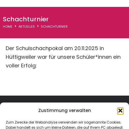
WGR-Termine
Schachturnier
Downloads
HOME
AKTUELLES
SCHACHTURNIER
Thementage
Der Schulschachpokal am 20.11.2025 in
Hüttigweiler war für unsere Schüler*innen ein
voller Erfolg:
Zustimmung verwalten
Zum Zwecke der Webanalyse verwenden wir sogenannte Cookies.
Dabei handelt es sich um kleine Dateien, die auf Ihrem PC abgelegt