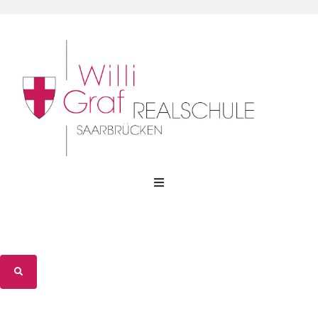
WGR-Profil
WGR-Gemeinschaft
WGR-Unterricht