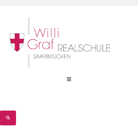
WGR-Profil
WGR-Gemeinschaft
WGR-Unterricht