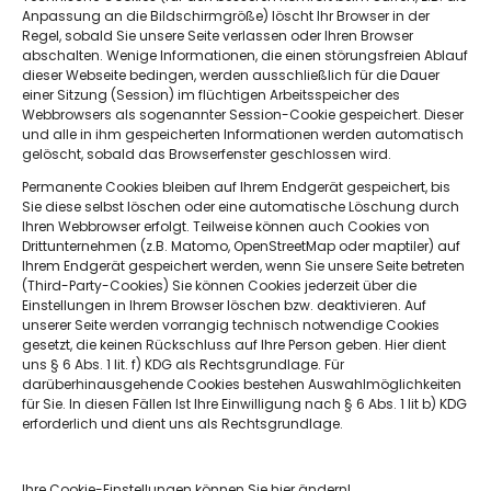
Anpassung an die Bildschirmgröße) löscht Ihr Browser in der
Regel, sobald Sie unsere Seite verlassen oder Ihren Browser
abschalten. Wenige Informationen, die einen störungsfreien Ablauf
dieser Webseite bedingen, werden ausschließlich für die Dauer
einer Sitzung (Session) im flüchtigen Arbeitsspeicher des
Webbrowsers als sogenannter Session-Cookie gespeichert. Dieser
und alle in ihm gespeicherten Informationen werden automatisch
gelöscht, sobald das Browserfenster geschlossen wird.
Permanente Cookies bleiben auf Ihrem Endgerät gespeichert, bis
Sachsenweg 3,
Sie diese selbst löschen oder eine automatische Löschung durch
66121 Saarbrücken
Ihren Webbrowser erfolgt. Teilweise können auch Cookies von
Drittunternehmen (z.B. Matomo, OpenStreetMap oder maptiler) auf
Ihrem Endgerät gespeichert werden, wenn Sie unsere Seite betreten
(Third-Party-Cookies) Sie können Cookies jederzeit über die
Einstellungen in Ihrem Browser löschen bzw. deaktivieren. Auf
0681 6683512
unserer Seite werden vorrangig technisch notwendige Cookies
gesetzt, die keinen Rückschluss auf Ihre Person geben. Hier dient
uns § 6 Abs. 1 lit. f) KDG als Rechtsgrundlage. Für
darüberhinausgehende Cookies bestehen Auswahlmöglichkeiten
für Sie. In diesen Fällen Ist Ihre Einwilligung nach § 6 Abs. 1 lit b) KDG
erforderlich und dient uns als Rechtsgrundlage.
Informationen
Downloads
Ihre Cookie-Einstellungen können Sie hier ändern!