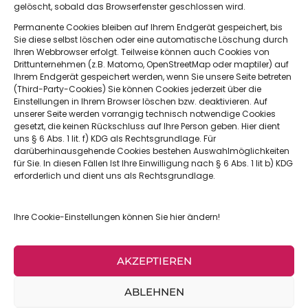
gelöscht, sobald das Browserfenster geschlossen wird.
Permanente Cookies bleiben auf Ihrem Endgerät gespeichert, bis
Sachsenweg 3,
Sie diese selbst löschen oder eine automatische Löschung durch
66121 Saarbrücken
Ihren Webbrowser erfolgt. Teilweise können auch Cookies von
Drittunternehmen (z.B. Matomo, OpenStreetMap oder maptiler) auf
Ihrem Endgerät gespeichert werden, wenn Sie unsere Seite betreten
(Third-Party-Cookies) Sie können Cookies jederzeit über die
Einstellungen in Ihrem Browser löschen bzw. deaktivieren. Auf
0681 6683512
unserer Seite werden vorrangig technisch notwendige Cookies
gesetzt, die keinen Rückschluss auf Ihre Person geben. Hier dient
uns § 6 Abs. 1 lit. f) KDG als Rechtsgrundlage. Für
darüberhinausgehende Cookies bestehen Auswahlmöglichkeiten
für Sie. In diesen Fällen Ist Ihre Einwilligung nach § 6 Abs. 1 lit b) KDG
erforderlich und dient uns als Rechtsgrundlage.
Informationen
Downloads
Ihre Cookie-Einstellungen können Sie hier ändern!
Impressum
Datenschutz
AKZEPTIEREN
ABLEHNEN