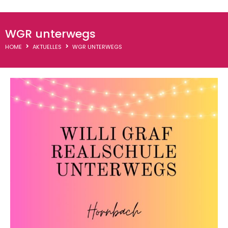
WGR-Termine
WGR unterwegs
Downloads
HOME
AKTUELLES
WGR UNTERWEGS
Thementage