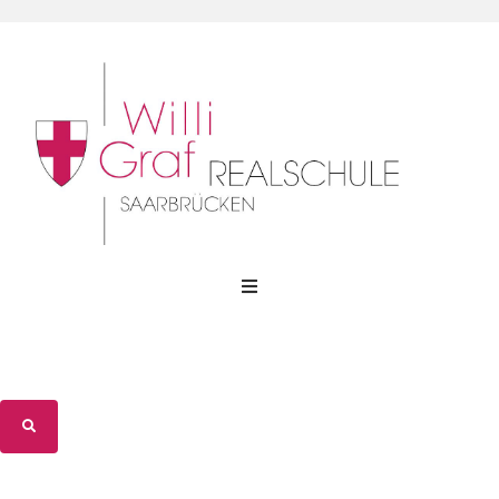
WGR-Profil
WGR-Gemeinschaft
WGR-Unterricht