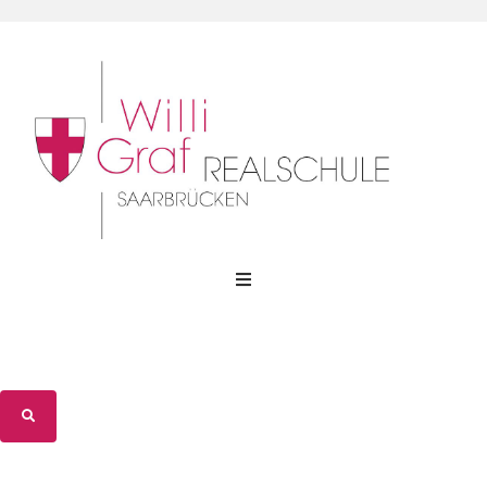
WGR-Profil
WGR-Gemeinschaft
WGR-Unterricht