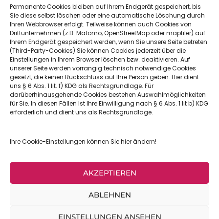
Permanente Cookies bleiben auf Ihrem Endgerät gespeichert, bis
Sachsenweg 3,
Sie diese selbst löschen oder eine automatische Löschung durch
66121 Saarbrücken
Ihren Webbrowser erfolgt. Teilweise können auch Cookies von
Drittunternehmen (z.B. Matomo, OpenStreetMap oder maptiler) auf
Ihrem Endgerät gespeichert werden, wenn Sie unsere Seite betreten
(Third-Party-Cookies) Sie können Cookies jederzeit über die
Einstellungen in Ihrem Browser löschen bzw. deaktivieren. Auf
0681 6683512
unserer Seite werden vorrangig technisch notwendige Cookies
gesetzt, die keinen Rückschluss auf Ihre Person geben. Hier dient
uns § 6 Abs. 1 lit. f) KDG als Rechtsgrundlage. Für
darüberhinausgehende Cookies bestehen Auswahlmöglichkeiten
für Sie. In diesen Fällen Ist Ihre Einwilligung nach § 6 Abs. 1 lit b) KDG
erforderlich und dient uns als Rechtsgrundlage.
Informationen
Downloads
Ihre Cookie-Einstellungen können Sie hier ändern!
Impressum
Datenschutz
AKZEPTIEREN
ABLEHNEN
EINSTELLUNGEN ANSEHEN