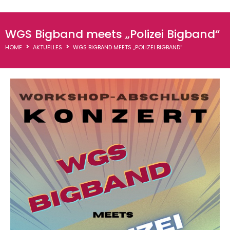
WGR-Termine
WGS Bigband meets „Polizei Bigband“
Downloads
HOME
AKTUELLES
WGS BIGBAND MEETS „POLIZEI BIGBAND“
Thementage