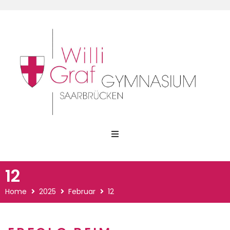
Home
12
Was uns wichtig ist
Home
2025
Februar
12
Dein Weg am WGG