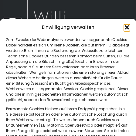
Einwilligung verwalten
Zum Zwecke der Webanalyse verwenden wir sogenannte Cookies.
Dabei handelt es sich um kleine Dateien, die auf Ihrem PC abgelegt
werden, z.B. um Ihnen die Bedienung der Webseite zu erleichtern.
Technische Cookies (für den besseren Komfort beim Surfen, z.B. die
Anpassung an die Bildschirmgröße) löscht Ihr Browser in der
Regel, sobald Sie unsere Seite verlassen oder Ihren Browser
abschalten. Wenige Informationen, die einen störungsfreien Ablauf
dieser Webseite bedingen, werden ausschließlich für die Dauer
Sachsenweg 3
einer Sitzung (Session) im flüchtigen Arbeitsspeicher des
66121 Saarbrücken
Webbrowsers als sogenannter Session-Cookie gespeichert. Dieser
und alle in ihm gespeicherten Informationen werden automatisch
gelöscht, sobald das Browserfenster geschlossen wird.
Permanente Cookies bleiben auf Ihrem Endgerät gespeichert, bis
Sie diese selbst löschen oder eine automatische Löschung durch
0681 6683511
Ihren Webbrowser erfolgt. Teilweise können auch Cookies von
Drittunternehmen (z.B. Matomo, OpenStreetMap oder maptiler) auf
Ihrem Endgerät gespeichert werden, wenn Sie unsere Seite betreten