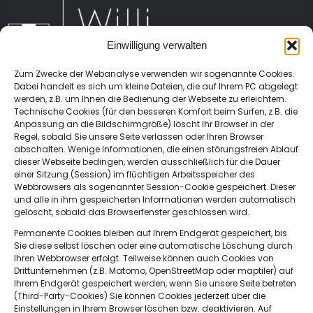
Einwilligung verwalten
Zum Zwecke der Webanalyse verwenden wir sogenannte Cookies.
Dabei handelt es sich um kleine Dateien, die auf Ihrem PC abgelegt
werden, z.B. um Ihnen die Bedienung der Webseite zu erleichtern.
Technische Cookies (für den besseren Komfort beim Surfen, z.B. die
Anpassung an die Bildschirmgröße) löscht Ihr Browser in der
Regel, sobald Sie unsere Seite verlassen oder Ihren Browser
abschalten. Wenige Informationen, die einen störungsfreien Ablauf
dieser Webseite bedingen, werden ausschließlich für die Dauer
Sachsenweg 3
einer Sitzung (Session) im flüchtigen Arbeitsspeicher des
66121 Saarbrücken
Webbrowsers als sogenannter Session-Cookie gespeichert. Dieser
und alle in ihm gespeicherten Informationen werden automatisch
gelöscht, sobald das Browserfenster geschlossen wird.
Permanente Cookies bleiben auf Ihrem Endgerät gespeichert, bis
Sie diese selbst löschen oder eine automatische Löschung durch
0681 6683511
Ihren Webbrowser erfolgt. Teilweise können auch Cookies von
Drittunternehmen (z.B. Matomo, OpenStreetMap oder maptiler) auf
Ihrem Endgerät gespeichert werden, wenn Sie unsere Seite betreten
(Third-Party-Cookies) Sie können Cookies jederzeit über die
Einstellungen in Ihrem Browser löschen bzw. deaktivieren. Auf
willi-graf-gymnasium@bistum-trier.de